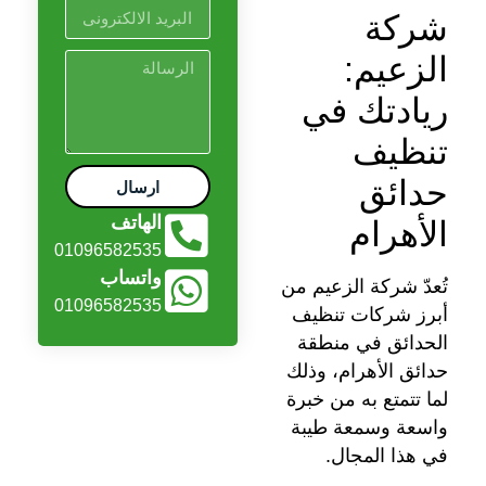
شركة
الزعيم:
ريادتك في
تنظيف
حدائق
ارسال
الهاتف
الأهرام
01096582535
واتساب
تُعدّ شركة الزعيم من
01096582535
أبرز شركات تنظيف
الحدائق في منطقة
حدائق الأهرام، وذلك
لما تتمتع به من خبرة
واسعة وسمعة طيبة
في هذا المجال.