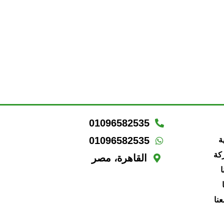
01096582535
01096582535
ة
كة
القاهرة، مصر
ا
نا