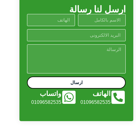
ارسل لنا رسالة
ارسال
الهاتف
واتساب
01096582535
01096582535