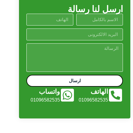
ارسل لنا رسالة
ارسال
الهاتف
واتساب
01096582535
01096582535