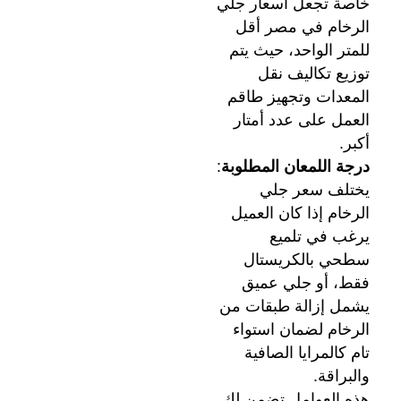
خاصة تجعل اسعار جلي
الرخام في مصر أقل
للمتر الواحد، حيث يتم
توزيع تكاليف نقل
المعدات وتجهيز طاقم
العمل على عدد أمتار
أكبر.
درجة اللمعان المطلوبة
:
يختلف سعر جلي
الرخام إذا كان العميل
يرغب في تلميع
سطحي بالكريستال
فقط، أو جلي عميق
يشمل إزالة طبقات من
الرخام لضمان استواء
تام كالمرايا الصافية
والبراقة.
هذه العوامل تضمن لك