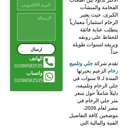
الفخامة والمنشآت
الكبرى، حيث يعتبر
الرخام استثماراً معمارياً
يتطلب عناية فائقة
للحفاظ على رونقه
وبريقه لسنوات طويلة
ارسال
جداً.
الهاتف
تقدم شركة
جلي وتلميع
01096582535
رخام
الزعيم بخبرتها
واتساب
المتدة لـ 9 سنوات في
01096582535
جلي الرخام وتلميعه،
دليلاً شاملاً حول سعر
متر جلي الرخام في
مصر لعام 2026،
موضحين كافة التفاصيل
الفنية والمالية التي