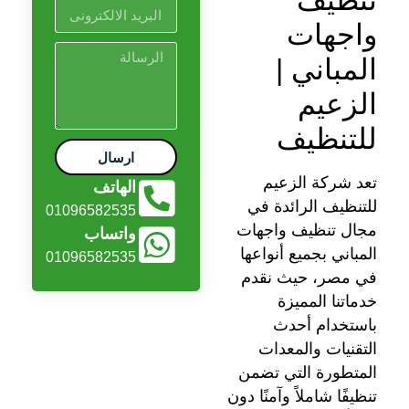
واجهات
المباني |
الزعيم
للتنظيف
ارسال
تعد شركة الزعيم
الهاتف
للتنظيف الرائدة في
01096582535
مجال تنظيف واجهات
واتساب
المباني بجميع أنواعها
01096582535
في مصر، حيث نقدم
خدماتنا المميزة
باستخدام أحدث
التقنيات والمعدات
المتطورة التي تضمن
تنظيفًا شاملاً وآمنًا دون