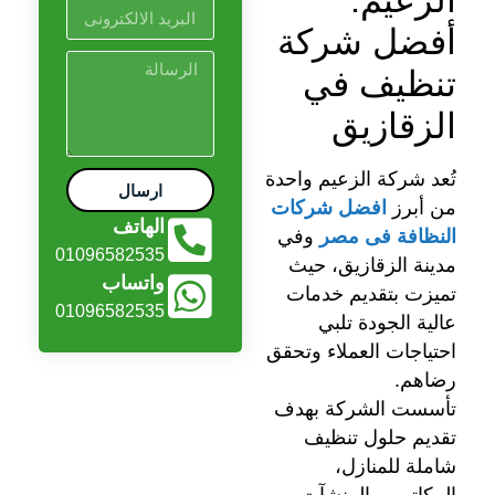
أفضل شركة
تنظيف في
الزقازيق
تُعد شركة الزعيم واحدة
ارسال
من أبرز
افضل شركات
الهاتف
النظافة فى مصر
وفي
01096582535
مدينة الزقازيق، حيث
واتساب
تميزت بتقديم خدمات
01096582535
عالية الجودة تلبي
احتياجات العملاء وتحقق
رضاهم.
تأسست الشركة بهدف
تقديم حلول تنظيف
شاملة للمنازل،
المكاتب، والمنشآت