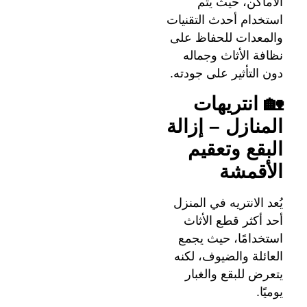
الأماكن، حيث يتم
استخدام أحدث التقنيات
والمعدات للحفاظ على
نظافة الأثاث وجماله
دون التأثير على جودته.
🏡 انتريهات
المنازل – إزالة
البقع وتعقيم
الأقمشة
يُعد الانتريه في المنزل
أحد أكثر قطع الأثاث
استخدامًا، حيث يجمع
العائلة والضيوف، لكنه
يتعرض للبقع والغبار
يوميًا.