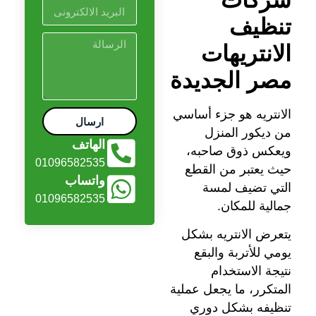
تنظيف
الانتريهات
مصر الجديدة
الانتريه هو جزء أساسي
ارسال
من ديكور المنزل
الهاتف
ويعكس ذوق صاحبه،
01096582535
حيث يعتبر من القطع
واتساب
التي تضيف لمسة
01096582535
جمالية للمكان.
يتعرض الانتريه بشكل
يومي للأتربة والبقع
نتيجة الاستخدام
المتكرر، ما يجعل عملية
تنظيفه بشكل دوري