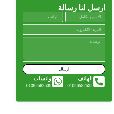
ارسل لنا رسالة
ارسال
الهاتف
واتساب
01096582535
01096582535