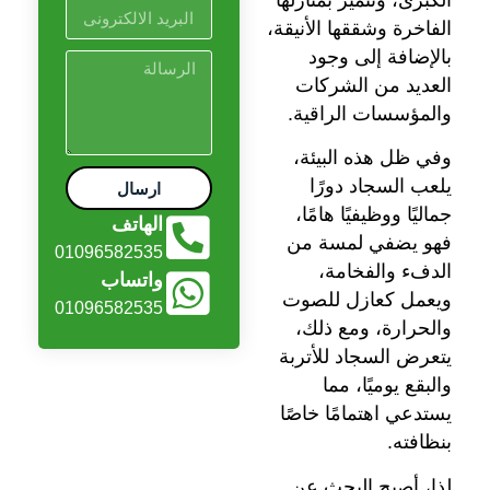
الفاخرة وشققها الأنيقة،
بالإضافة إلى وجود
العديد من الشركات
والمؤسسات الراقية.
وفي ظل هذه البيئة،
يلعب السجاد دورًا
ارسال
جماليًا ووظيفيًا هامًا،
الهاتف
فهو يضفي لمسة من
01096582535
الدفء والفخامة،
واتساب
ويعمل كعازل للصوت
01096582535
والحرارة، ومع ذلك،
يتعرض السجاد للأتربة
والبقع يوميًا، مما
يستدعي اهتمامًا خاصًا
بنظافته.
لذا، أصبح البحث عن