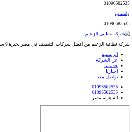
01096582535
واتساب
01096582535
شركة نظافة الزعيم من أفضل شركات التنظيف في مصر بخبرة 9 سنوات، لخدمات تنظيف متكاملة داخلية وخارجية.
الرئيسية
عن الشركة
خدماتنا
أخبارنا
تواصل معنا
01096582535
01096582535
القاهرة، مصر