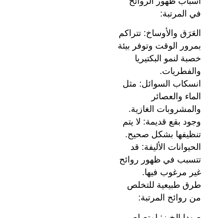
أسباب ظهور الروائح
في المرتبة:
العَرَق والأوساخ: تتراكم
بمرور الوقت وتوفر بيئة
خصبة لنمو البكتيريا
والفطريات.
انسكاب السوائل: مثل
الماء والعصائر
والمشروبات الغازية.
وجود بقع قديمة: لا يتم
تنظيفها بشكل صحيح.
الحيوانات الأليفة: قد
تتسبب في ظهور روائح
غير مرغوب فيها.
طرق طبيعية للتخلص
من روائح المرتبة:
صودا الخبز: امتصاص