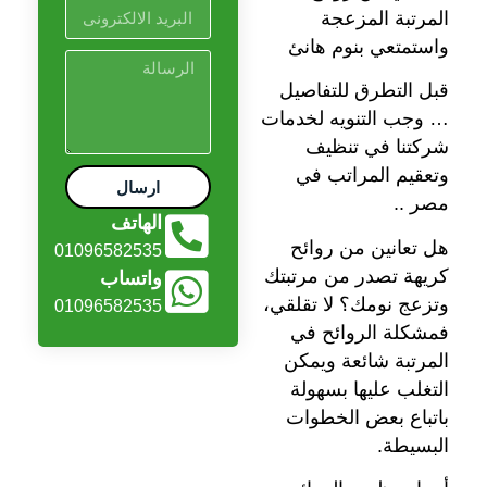
المرتبة المزعجة
واستمتعي بنوم هانئ
قبل التطرق للتفاصيل
… وجب التنويه لخدمات
شركتنا في تنظيف
وتعقيم المراتب في
ارسال
مصر ..
الهاتف
هل تعانين من روائح
01096582535
كريهة تصدر من مرتبتك
واتساب
وتزعج نومك؟ لا تقلقي،
01096582535
فمشكلة الروائح في
المرتبة شائعة ويمكن
التغلب عليها بسهولة
باتباع بعض الخطوات
البسيطة.