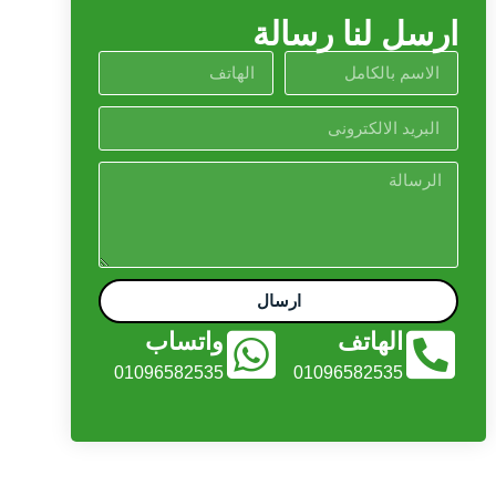
ارسل لنا رسالة
ارسال
الهاتف
واتساب
01096582535
01096582535