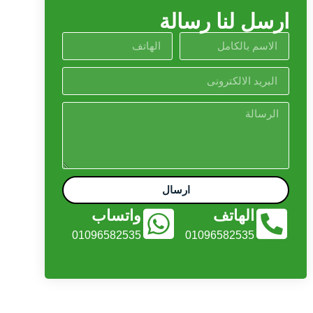
ارسل لنا رسالة
ارسال
الهاتف
واتساب
01096582535
01096582535