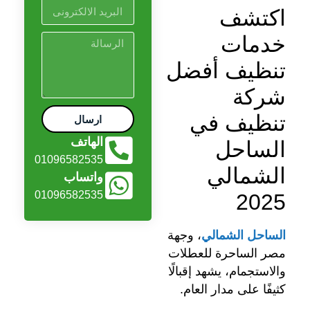
اكتشف
خدمات
تنظيف أفضل
شركة
تنظيف في
ارسال
الهاتف
الساحل
01096582535
الشمالي
واتساب
01096582535
2025
الساحل الشمالي
، وجهة
مصر الساحرة للعطلات
والاستجمام، يشهد إقبالًا
كثيفًا على مدار العام.